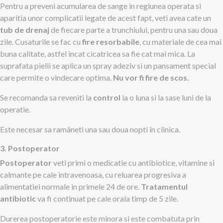
Pentru a preveni acumularea de sange in regiunea operata si
aparitia unor complicatii legate de acest fapt, veti avea cate un
tub de drenaj
de fiecare parte a trunchiului, pentru una sau doua
zile. Cusaturile se fac cu
fire resorbabile
, cu materiale de cea mai
buna calitate, astfel incat cicatricea sa fie cat mai mica. La
suprafata pielii se aplica un spray adeziv si un pansament special
care permite o vindecare optima.
Nu vor fi fire de scos.
Se recomanda sa reveniti la
control
la o luna si la sase luni de la
operatie.
Este necesar sa ramâneti una sau doua nopti în clinica.
3
. Postoperator
Postoperator
veti primi o medicatie cu antibiotice, vitamine si
calmante pe cale intravenoasa, cu reluarea progresiva a
alimentatiei normale in primele 24 de ore.
Tratamentul
antibiotic
va fi continuat pe cale orala timp de 5 zile.
Durerea postoperatorie este minora si este combatuta prin