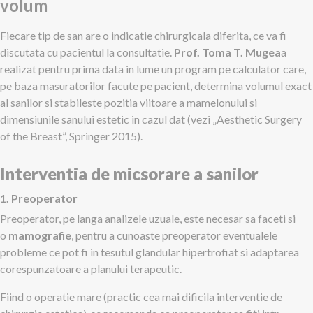
volum
Fiecare tip de san are o indicatie chirurgicala diferita, ce va fi
discutata cu pacientul la consultatie.
Prof. Toma T. Mugea
a
realizat pentru prima data in lume un program pe calculator care,
pe baza masuratorilor facute pe pacient, determina volumul exact
al sanilor si stabileste pozitia viitoare a mamelonului si
dimensiunile sanului estetic in cazul dat (vezi „Aesthetic Surgery
of the Breast”, Springer 2015).
Interventia de micsorare a sanilor
1. Preoperator
Preoperator, pe langa analizele uzuale, este necesar sa faceti si
o
mamografie
, pentru a cunoaste preoperator eventualele
probleme ce pot fi in tesutul glandular hipertrofiat si adaptarea
corespunzatoare a planului terapeutic.
Fiind o operatie mare (practic cea mai dificila interventie de