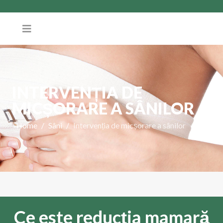
INTERVENȚIA DE
MICȘORARE A SÂNILOR
Home
Sâni
Intervenția de micșorare a sânilor
Ce este reducția mamară