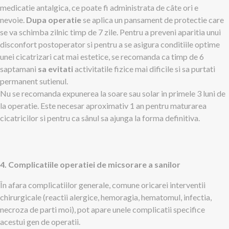
medicatie antalgica, ce poate fi administrata de câte ori e
nevoie.
Dupa operatie
se aplica un pansament de protectie care
se va schimba zilnic timp de 7 zile. Pentru a preveni aparitia unui
disconfort postoperator si pentru a se asigura conditiile optime
unei cicatrizari cat mai estetice, se recomanda ca timp de 6
saptamani
sa evitati
activitatile fizice mai dificile si sa purtati
permanent sutienul.
Nu se recomanda expunerea la soare sau solar in primele 3 luni de
la operatie. Este necesar aproximativ 1 an pentru maturarea
cicatricilor si pentru ca sânul sa ajunga la forma definitiva.
4. Complicatiile operatiei de micsorare a sanilor
În afara complicatiilor generale, comune oricarei interventii
chirurgicale (reactii alergice, hemoragia, hematomul, infectia,
necroza de parti moi), pot apare unele complicatii specifice
acestui gen de operatii.