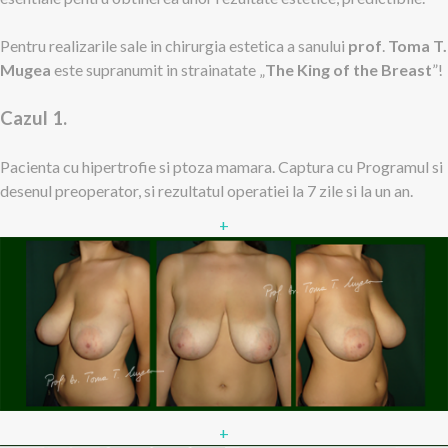
Pentru realizarile sale in chirurgia estetica a sanului
prof
.
Toma T.
Mugea
este supranumit in strainatate „
The King of the Breast
”!
Cazul 1.
Pacienta cu hipertrofie si ptoza mamara. Captura cu Programul si
desenul preoperator, si rezultatul operatiei la 7 zile si la un an.
+
+