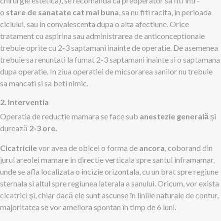
chirurgie estetica), se recomanda ca preoperator sa fiti intr-
o
stare de sanatate cat mai buna
, sa nu fiti racita, in perioada
ciclului, sau in convalescenta dupa o alta afectiune. Orice
tratament cu aspirina sau administrarea de anticonceptionale
trebuie oprite cu 2-3 saptamani inainte de operatie. De asemenea
trebuie sa renuntati la fumat 2-3 saptamani inainte si o saptamana
dupa operatie. In ziua operatiei de micsorarea sanilor nu trebuie
sa mancati si sa beti nimic.
2. Interventia
Operatia de reductie mamara se face sub
anestezie generală
şi
durează
2-3 ore.
Cicatricile
vor avea de obicei o forma de
ancora
, coborand din
jurul areolei mamare in directie verticala spre santul inframamar,
unde se afla localizata o incizie orizontala, cu un brat spre regiune
sternala si altul spre regiunea laterala a sanului. Oricum, vor exista
cicatrici şi, chiar dacă ele sunt ascunse în liniile naturale de contur,
majoritatea se vor ameliora spontan în timp de 6 luni.