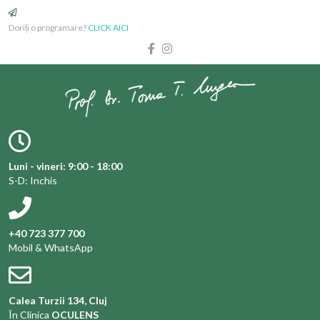
Doriți o programare?
CLICK AICI
Luni - vineri: 9:00 - 18:00
S-D: Inchis
+40 723 377 700
Mobil & WhatsApp
Calea Turzii 134, Cluj
În Clinica
OCULENS