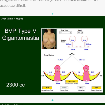
acest caz dificil.
+
+