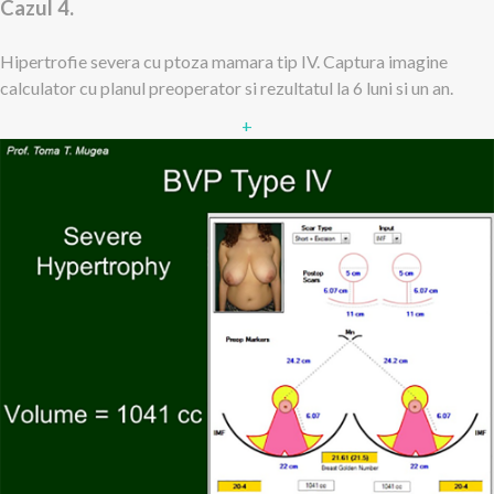
Cazul 4.
Hipertrofie severa cu ptoza mamara tip IV. Captura imagine
calculator cu planul preoperator si rezultatul la 6 luni si un an.
+