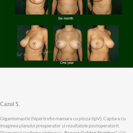
Cazul 5.
Gigantomastie (hipertrofie mamara cu ptoza tipV). Captura cu
imaginea planului preoperator si rezultatele postoperatorii.
Programul confirma obtinerea „
Breast Golden Number
” si in