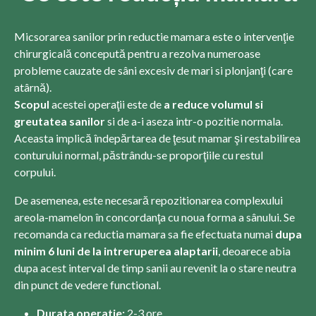
Micsorarea sanilor prin reductie mamara este o intervenţie
chirurgicală concepută pentru a rezolva numeroase
probleme cauzate de sâni excesiv de mari si plonjanţi (care
atârnă).
Scopul
acestei operaţii este de
a reduce volumul si
greutatea sanilor
si de a-i aseza intr-o pozitie normala.
Aceasta implică îndepărtarea de ţesut mamar şi restabilirea
conturului normal, păstrându-se proporţiile cu restul
corpului.
De asemenea, este necesară repozitionarea complexului
areola-mamelon în concordanţa cu noua forma a sânului. Se
recomanda ca reductia mamara sa fie efectuata numai
dupa
minim 6 luni de la intreruperea alaptarii
, deoarece abia
dupa acest interval de timp sanii au revenit la o stare neutra
din punct de vedere functional.
Durata operatie:
2-3 ore