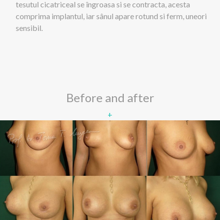
tesutul cicatriceal se îngroasa si se contracta, acesta
comprima implantul, iar sânul apare rotund si ferm, uneori
sensibil.
Before and after
+