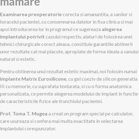
mamare
Examinarea preoperatorie
corecta si amanuntita, a sanilor si
toracelui pacientei, cu consemnarea datelor in fisa clinica si mai
apoi introducerea lor in programul ce sugereaza
alegerea
implantului potrivit
cazului respectiv, alaturi de folosirea unei
tehnici chirurgicale corect aleasa, constituie garantiile abtinerii
unor rezultate cat mai placute, apropiate de forma ideala a sanului
natural si estetic.
Pentru obtinerea unui rezultat estetic maximal, noi folosim numai
implante Matrix Eurosilicone
, cu gel coeziv de silicon generatia
III cu memorie, cu suprafata texturata, si cu o forma anatomica
personalizata, ce permite alegerea modelului de implant in functie
de caracteristicile fizice ale trunchiului pacientei.
Prof. Toma T. Mugea
a creat un program special pe calculator,
care usureaza si confera mai multa exactitate in selectarea
implantului corespunzator.