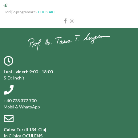
Doriți o programare?
CLICK AICI
Luni - vineri: 9:00 - 18:00
S-D: Inchis
+40 723 377 700
Mobil & WhatsApp
Calea Turzii 134, Cluj
În Clinica
OCULENS