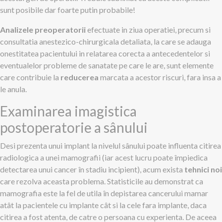
sunt posibile dar foarte putin probabile!
Analizele preoperatorii
efectuate in ziua operatiei, precum si
consultatia anestezico-chirurgicala detaliata, la care se adauga
onestitatea pacientului in relatarea corecta a antecedentelor si
eventualelor probleme de sanatate pe care le are, sunt elemente
care contribuie la
reducerea
marcata a acestor riscuri, fara insa a
le anula.
Examinarea imagistica
postoperatorie a sânului
Desi prezenta unui implant la nivelul sânului poate influenta citirea
radiologica a unei mamografii (iar acest lucru poate împiedica
detectarea unui cancer în stadiu incipient), acum exista
tehnici noi
care rezolva aceasta problema. Statisticile au demonstrat ca
mamografia este la fel de utila în depistarea cancerului mamar
atât la pacientele cu implante cât si la cele fara implante, daca
citirea a fost atenta, de catre o persoana cu experienta. De aceea