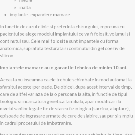
inalta
implante- expandere mamare
In functie de cazul clinic si preferinta chirurgului, impreuna cu
pacientul se alege modelul implantului ce va fi folosit, volumul si
continutul sau.
Cele mai folosite
sunt impantele cu forma
anatomica, suprafata texturata si continutul din gel coeziv de
silicon.
Implantele mamare au o garantie tehnica de minim 10 ani.
Aceasta nu inseamna ca ele trebuie schimbate in mod automat la
sfarsitul acestei perioade. De obicei, dupa acest interval de timp,
care de altfel variaza de la o persoana la alta, in functie de tipul
biologic si incarcatura genetica familiala, apar modificari la
nivelul sanilor legate fie de starea fiziologica (sarcina, alaptare),
episoade de ingrasare urmate de cure de slabire, sau pur si simplu
in cadrul procesului de imbatranire.
Implantul mamar
are un volum care
nu se schimba in timp
, dar