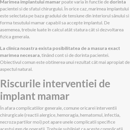
Marimea implantului mamar
poate varia în functie de
dorinta
pacientei si de sfatul chirurgului. În orice caz, marimea implantului
este selectata pe baza gradului de tensiune din interiorul sânului si
forma tesutului mamar capabil sa accepte implantul. De
asemenea, trebuie luate în calcul atât statura cât si dezvoltarea
fizica generala.
La clinica noastra exista posibilitatea de a masura exact
marimea necesara
, tinând cont si de dorinta pacientei.
Obiectivul comun este obtinerea unui rezultat cât mai apropiat de
aspectul natural.
Riscurile interventiei de
implant mamar
În afara complicatiilor generale, comune oricarei interventii
chirurgicale (reactii alergice, hemoragia, hematomul, infectia,
necroza partilor moi) pot apare unele complicatii specifice
acestui gen de operatii. Trebuie subliniat ca aceste complicatii