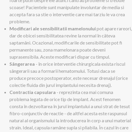
foarte putin despre ele atunci cand au probleme si trebuie
scoase! Pacientele sunt manipulate involuntar de media si
accepta fara sa stie o interventie care mai tarziu le va crea
probleme.
Modificari ale sensibilitatii mamelonului
pot apare rareori,
dar de obicei sensibilitatea revine la normal în câteva
saptamâni. Ocazional, modificarile de sensibilitate pot fi
permanente sau, zona mamelonara poate deveni
suprasensibila. Aceste modificari dispar cu timpul.
Sângerarea
- în orice interventie chirurgicala exista riscul
sângerarii sau a formarii hematomului. Totusi daca se
produce precoce postoperator, este necesar drenajul (orice
colectie fluida din jurul implantului necesita drenaj).
Contractia capsulara
- reprezinta cea mai comuna
problema legata de orice tip de implant. Acest fenomen
consta în dezvoltarea în jurul implantului a unui strat de tesut
fibro-conjunctiv de reactie - de altfel acesta este raspunsul
natural al organismului la introducerea în corp a unui material
strain. Ideal, capsula ramâne supla si pliabila. În cazul în care