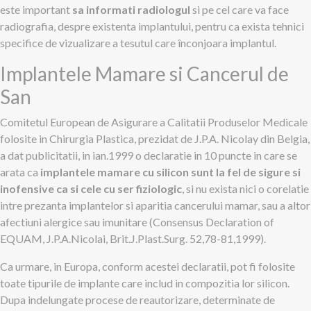
este important
sa informati radiologul
si pe cel care va face
radiografia, despre existenta implantului, pentru ca exista tehnici
specifice de vizualizare a tesutul care înconjoara implantul.
Implantele Mamare si Cancerul de
San
Comitetul European de Asigurare a Calitatii Produselor Medicale
folosite in Chirurgia Plastica, prezidat de J.P.A. Nicolay din Belgia,
a dat publicitatii, in ian.1999 o declaratie in 10 puncte in care se
arata ca
implantele mamare cu silicon sunt la fel de sigure si
inofensive ca si cele cu ser fiziologic
, si nu exista nici o corelatie
intre prezanta implantelor si aparitia cancerului mamar, sau a altor
afectiuni alergice sau imunitare (Consensus Declaration of
EQUAM, J.P.A.Nicolai, Brit.J.Plast.Surg. 52,78-81,1999).
Ca urmare, in Europa, conform acestei declaratii, pot fi folosite
toate tipurile de implante care includ in compozitia lor silicon.
Dupa indelungate procese de reautorizare, determinate de