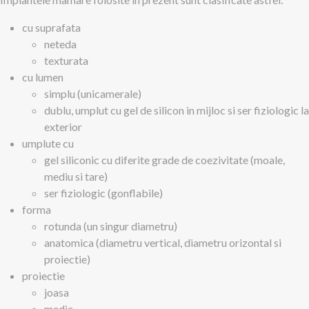
cu suprafata
neteda
texturata
cu lumen
simplu (unicamerale)
dublu, umplut cu gel de silicon in mijloc si ser fiziologic la
exterior
umplute cu
gel siliconic cu diferite grade de coezivitate (moale,
mediu si tare)
ser fiziologic (gonflabile)
forma
rotunda (un singur diametru)
anatomica (diametru vertical, diametru orizontal si
proiectie)
proiectie
joasa
medie