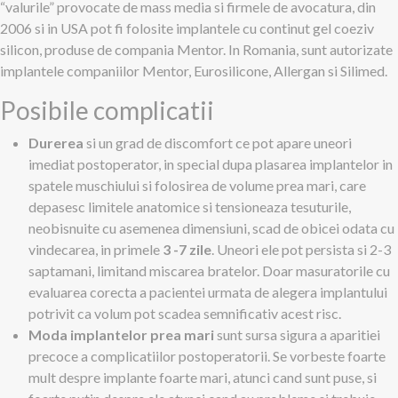
“valurile” provocate de mass media si firmele de avocatura, din
2006 si in USA pot fi folosite implantele cu continut gel coeziv
silicon, produse de compania Mentor. In Romania, sunt autorizate
implantele companiilor Mentor, Eurosilicone, Allergan si Silimed.
Posibile complicatii
Durerea
si un grad de discomfort ce pot apare uneori
imediat postoperator, in special dupa plasarea implantelor in
spatele muschiului si folosirea de volume prea mari, care
depasesc limitele anatomice si tensioneaza tesuturile,
neobisnuite cu asemenea dimensiuni, scad de obicei odata cu
vindecarea, in primele
3 -7 zile
. Uneori ele pot persista si 2-3
saptamani, limitand miscarea bratelor. Doar masuratorile cu
evaluarea corecta a pacientei urmata de alegera implantului
potrivit ca volum pot scadea semnificativ acest risc.
Moda implantelor prea mari
sunt sursa sigura a aparitiei
precoce a complicatiilor postoperatorii. Se vorbeste foarte
mult despre implante foarte mari, atunci cand sunt puse, si