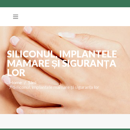
SILICONUL, IMPLANTELE
MAMARE ȘI SIGURANȚA
LOR
Home
Sâni
Siliconul, implantele mamare și siguranța lor