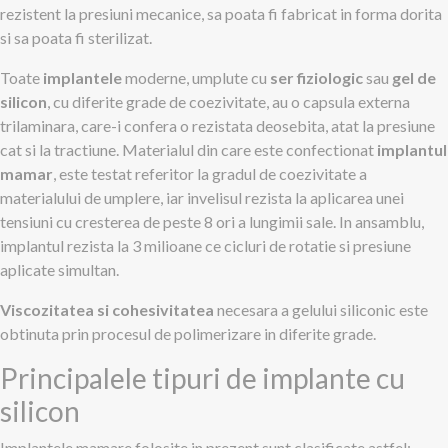
rezistent la presiuni mecanice, sa poata fi fabricat in forma dorita
si sa poata fi sterilizat.
Toate
implantele
moderne, umplute cu
ser fiziologic
sau
gel de
silicon
, cu diferite grade de coezivitate, au o capsula externa
trilaminara, care-i confera o rezistata deosebita, atat la presiune
cat si la tractiune. Materialul din care este confectionat
implantul
mamar
, este testat referitor la gradul de coezivitate a
materialului de umplere, iar invelisul rezista la aplicarea unei
tensiuni cu cresterea de peste 8 ori a lungimii sale. In ansamblu,
implantul rezista la 3 milioane ce cicluri de rotatie si presiune
aplicate simultan.
Viscozitatea si cohesivitatea
necesara a gelului siliconic este
obtinuta prin procesul de polimerizare in diferite grade.
Principalele tipuri de implante cu
silicon
Implantele mamare folosite in prezent sunt clasificate astfel: