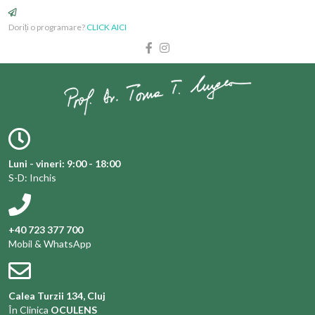
Doriți o programare?
CLICK AICI
Luni - vineri: 9:00 - 18:00
S-D: Inchis
+40 723 377 700
Mobil & WhatsApp
Calea Turzii 134, Cluj
În Clinica
OCULENS