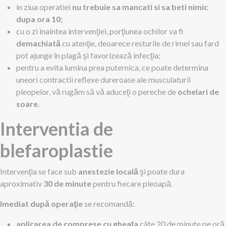
in ziua operatiei
nu trebuie sa mancati si sa beti nimic
dupa ora 10
;
cu o zi inaintea intervenţiei, porţiunea ochilor va fi
demachiată
cu atenţie, deoarece resturile de rimel sau fard
pot ajunge în plagă şi favorizează infecţia;
pentru a evita lumina prea puternica, ce poate determina
uneori contractii reflexe dureroase ale musculaturii
pleopelor, vă rugăm să vă aduceţi o pereche de
ochelari de
soare
.
Interventia de
blefaroplastie
Intervenţia se face sub
anestezie locală
şi poate dura
aproximativ
30 de minute
pentru fiecare pleoapă.
Imediat după operaţie
se recomandă:
aplicarea de comprese cu gheaţa
câte 20 de minute pe oră