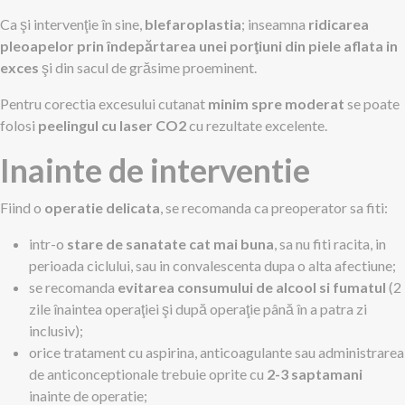
Ca şi intervenţie în sine,
blefaroplastia
; inseamna
ridicarea
pleoapelor prin îndepărtarea unei porţiuni din piele aflata in
exces
şi din sacul de grăsime proeminent.
Pentru corectia excesului cutanat
minim spre moderat
se poate
folosi
peelingul cu laser CO2
cu rezultate excelente.
Inainte de interventie
Fiind o
operatie delicata
, se recomanda ca preoperator sa fiti:
intr-o
stare de sanatate cat mai buna
, sa nu fiti racita, in
perioada ciclului, sau in convalescenta dupa o alta afectiune;
se recomanda
evitarea consumului de alcool si fumatul
(2
zile înaintea operaţiei şi după operaţie până în a patra zi
inclusiv);
orice tratament cu aspirina, anticoagulante sau administrarea
de anticonceptionale trebuie oprite cu
2-3 saptamani
inainte de operatie;