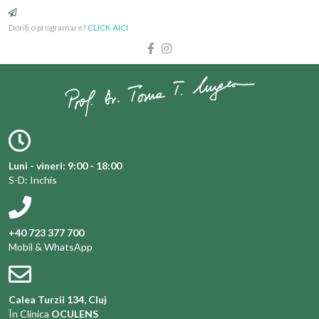
Doriți o programare?
CLICK AICI
Luni - vineri: 9:00 - 18:00
S-D: Inchis
+40 723 377 700
Mobil & WhatsApp
Calea Turzii 134, Cluj
În Clinica
OCULENS