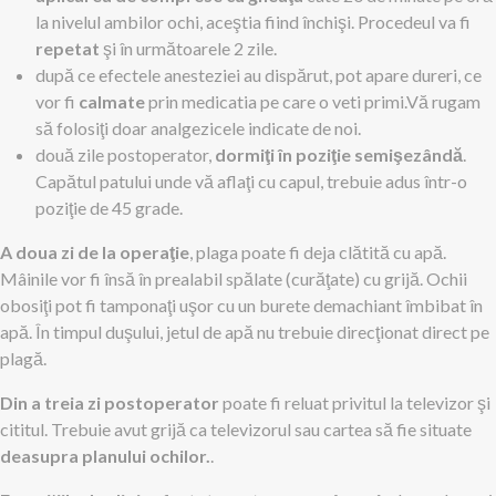
la nivelul ambilor ochi, aceştia fiind închişi. Procedeul va fi
repetat
şi în următoarele 2 zile.
după ce efectele anesteziei au dispărut, pot apare dureri, ce
vor fi
calmate
prin medicatia pe care o veti primi.Vă rugam
să folosiţi doar analgezicele indicate de noi.
două zile postoperator,
dormiţi în poziţie semişezândă
.
Capătul patului unde vă aflaţi cu capul, trebuie adus într-o
poziţie de 45 grade.
A doua zi de la operaţie
, plaga poate fi deja clătită cu apă.
Mâinile vor fi însă în prealabil spălate (curăţate) cu grijă. Ochii
obosiţi pot fi tamponaţi uşor cu un burete demachiant îmbibat în
apă. În timpul duşului, jetul de apă nu trebuie direcţionat direct pe
plagă.
Din a treia zi postoperator
poate fi reluat privitul la televizor şi
cititul. Trebuie avut grijă ca televizorul sau cartea să fie situate
deasupra planului ochilor.
.