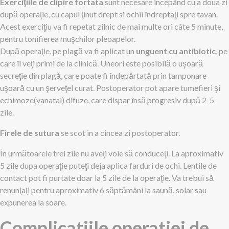
Exerciţiile de clipire fortata
sunt necesare începând cu a doua zi
după operaţie, cu capul ţinut drept si ochii îndreptaţi spre tavan.
Acest exerciţiu va fi repetat zilnic de mai multe ori câte 5 minute,
pentru tonifierea muşchilor pleoapelor.
După operaţie, pe plagă va fi aplicat un
unguent cu antibiotic
, pe
care îl veţi primi de la clinică. Uneori este posibilă o uşoară
secreţie din plagă, care poate fi îndepărtată prin tamponare
uşoară cu un şerveţel curat. Postoperator pot apare tumefieri şi
echimoze(vanatai) difuze, care dispar însă progresiv după 2-5
zile.
Firele de sutura
se scot in a cincea zi postoperator.
În următoarele trei zile nu aveţi voie să conduceţi. La aproximativ
5 zile dupa operaţie puteţi deja aplica farduri de ochi. Lentile de
contact pot fi purtate doar la 5 zile de la operaţie. Va trebui să
renunţaţi pentru aproximativ 6 săptămâni la saună, solar sau
expunerea la soare.
Complicatiile operatiei de