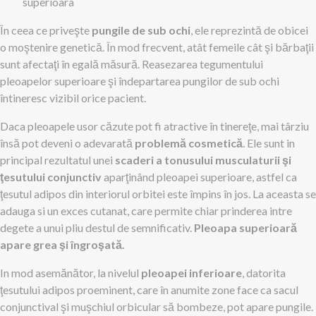
superioara
În ceea ce priveşte
pungile de sub ochi
, ele reprezintă de obicei
o moştenire genetică. În mod frecvent, atât femeile cât şi bărbaţii
sunt afectaţi în egală măsură. Reasezarea tegumentului
pleoapelor superioare şi îndepartarea pungilor de sub ochi
întineresc vizibil orice pacient.
Daca pleoapele usor căzute pot fi atractive în tinereţe, mai târziu
însă pot deveni o adevarată
problemă cosmetică
. Ele sunt in
principal rezultatul unei
scaderi a tonusului musculaturii şi
ţesutului conjunctiv
aparţinând pleoapei superioare, astfel ca
ţesutul adipos din interiorul orbitei este împins în jos. La aceasta se
adauga si un exces cutanat, care permite chiar prinderea intre
degete a unui pliu destul de semnificativ.
Pleoapa superioară
apare grea şi îngroşată.
In mod asemănător, la nivelul
pleoapei inferioare
, datorita
ţesutului adipos proeminent, care în anumite zone face ca sacul
conjunctival şi muşchiul orbicular să bombeze, pot apare pungile.