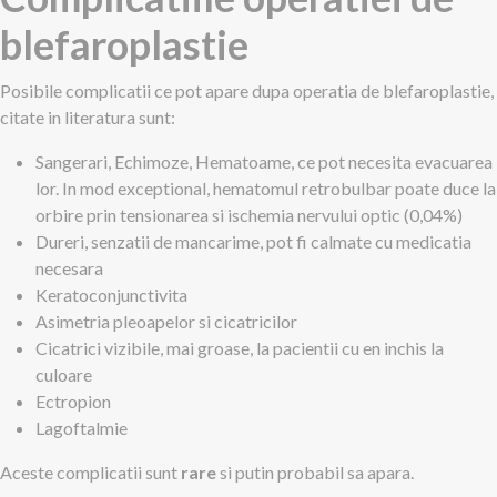
blefaroplastie
Posibile complicatii ce pot apare dupa operatia de blefaroplastie,
citate in literatura sunt:
Sangerari, Echimoze, Hematoame, ce pot necesita evacuarea
lor. In mod exceptional, hematomul retrobulbar poate duce la
orbire prin tensionarea si ischemia nervului optic (0,04%)
Dureri, senzatii de mancarime, pot fi calmate cu medicatia
necesara
Keratoconjunctivita
Asimetria pleoapelor si cicatricilor
Cicatrici vizibile, mai groase, la pacientii cu en inchis la
culoare
Ectropion
Lagoftalmie
Aceste complicatii sunt
rare
si putin probabil sa apara.