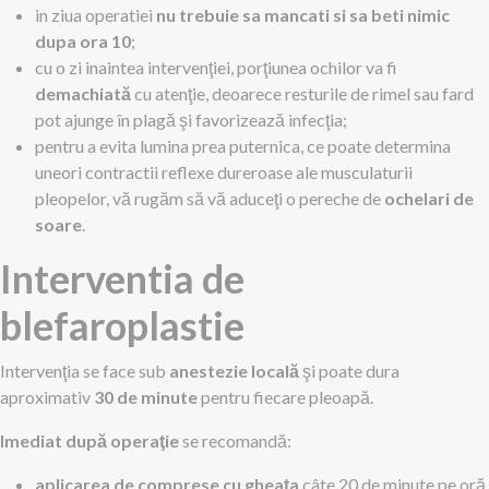
in ziua operatiei
nu trebuie sa mancati si sa beti nimic
dupa ora 10
;
cu o zi inaintea intervenţiei, porţiunea ochilor va fi
demachiată
cu atenţie, deoarece resturile de rimel sau fard
pot ajunge în plagă şi favorizează infecţia;
pentru a evita lumina prea puternica, ce poate determina
uneori contractii reflexe dureroase ale musculaturii
pleopelor, vă rugăm să vă aduceţi o pereche de
ochelari de
soare
.
Interventia de
blefaroplastie
Intervenţia se face sub
anestezie locală
şi poate dura
aproximativ
30 de minute
pentru fiecare pleoapă.
Imediat după operaţie
se recomandă:
aplicarea de comprese cu gheaţa
câte 20 de minute pe oră