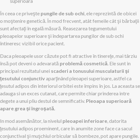
superioara
În ceea ce priveşte
pungile de sub ochi
, ele reprezintă de obicei
o moştenire genetică. În mod frecvent, atât femeile cât şi bărbaţii
sunt afectaţi în egală măsură. Reasezarea tegumentului
pleoapelor superioare şi îndepartarea pungilor de sub ochi
întineresc vizibil orice pacient.
Daca pleoapele usor căzute pot fi atractive în tinereţe, mai târziu
însă pot deveni o adevarată
problemă cosmetică
. Ele sunt in
principal rezultatul unei
scaderi a tonusului musculaturii şi
ţesutului conjunctiv
aparţinând pleoapei superioare, astfel ca
ţesutul adipos din interiorul orbitei este împins în jos. La aceasta se
adauga si un exces cutanat, care permite chiar prinderea intre
degete a unui pliu destul de semnificativ.
Pleoapa superioară
apare grea şi îngroşată.
In mod asemănător, la nivelul
pleoapei inferioare
, datorita
ţesutului adipos proeminent, care în anumite zone face ca sacul
conjunctival şi muşchiul orbicular să bombeze, pot apare pungile.