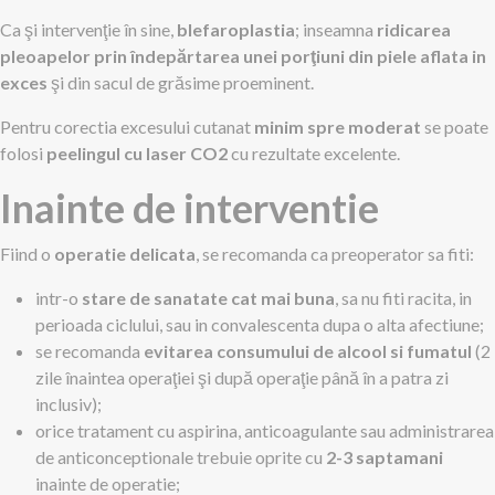
Ca şi intervenţie în sine,
blefaroplastia
; inseamna
ridicarea
pleoapelor prin îndepărtarea unei porţiuni din piele aflata in
exces
şi din sacul de grăsime proeminent.
Pentru corectia excesului cutanat
minim spre moderat
se poate
folosi
peelingul cu laser CO2
cu rezultate excelente.
Inainte de interventie
Fiind o
operatie delicata
, se recomanda ca preoperator sa fiti:
intr-o
stare de sanatate cat mai buna
, sa nu fiti racita, in
perioada ciclului, sau in convalescenta dupa o alta afectiune;
se recomanda
evitarea consumului de alcool si fumatul
(2
zile înaintea operaţiei şi după operaţie până în a patra zi
inclusiv);
orice tratament cu aspirina, anticoagulante sau administrarea
de anticonceptionale trebuie oprite cu
2-3 saptamani
inainte de operatie;