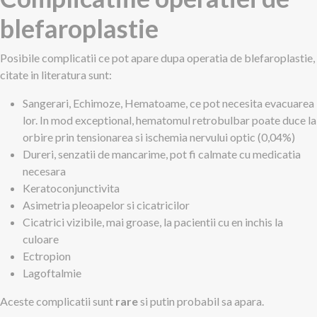
blefaroplastie
Posibile complicatii ce pot apare dupa operatia de blefaroplastie,
citate in literatura sunt:
Sangerari, Echimoze, Hematoame, ce pot necesita evacuarea
lor. In mod exceptional, hematomul retrobulbar poate duce la
orbire prin tensionarea si ischemia nervului optic (0,04%)
Dureri, senzatii de mancarime, pot fi calmate cu medicatia
necesara
Keratoconjunctivita
Asimetria pleoapelor si cicatricilor
Cicatrici vizibile, mai groase, la pacientii cu en inchis la
culoare
Ectropion
Lagoftalmie
Aceste complicatii sunt
rare
si putin probabil sa apara.