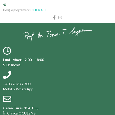
Doriți o programare?
CLICK AICI
Luni - vineri: 9:00 - 18:00
S-D: Inchis
+40 723 377 700
Mobil & WhatsApp
Calea Turzii 134, Cluj
În Clinica
OCULENS