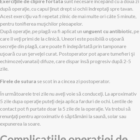
Exerciţiile de clipire fortata
sunt necesare începând cu a doua zi
după operaţie, cu capul ţinut drept si ochii îndreptaţi spre tavan.
Acest exerciţiu va fi repetat zilnic de mai multe ori câte 5 minute,
pentru tonifierea muşchilor pleoapelor.
După operaţie, pe plagă va fi aplicat un
unguent cu antibiotic
, pe
care îl veţi primi de la clinică. Uneori este posibilă o uşoară
secreţie din plagă, care poate fi îndepărtată prin tamponare
uşoară cu un şerveţel curat. Postoperator pot apare tumefieri şi
echimoze(vanatai) difuze, care dispar însă progresiv după 2-5
zile.
Firele de sutura
se scot in a cincea zi postoperator.
În următoarele trei zile nu aveţi voie să conduceţi. La aproximativ
5 zile dupa operaţie puteţi deja aplica farduri de ochi. Lentile de
contact pot fi purtate doar la 5 zile de la operaţie. Va trebui să
renunţaţi pentru aproximativ 6 săptămâni la saună, solar sau
expunerea la soare.
Complicatiile operatiei de