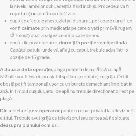
la nivelul ambilor ochi, aceştia fiind închişi. Procedeul va fi
repetat
şi în următoarele 2 zile.
după ce efectele anesteziei au dispărut, pot apare dureri, ce
vor fi
calmate
prin medicatia pe care o veti primi.Vă rugam
să folosiţi doar analgezicele indicate de noi.
două zile postoperator,
dormiţi în poziţie semişezândă
.
Capătul patului unde vă aflaţi cu capul, trebuie adus într-o
poziţie de 45 grade.
A doua zi de la operaţie
, plaga poate fi deja clătită cu apă.
Mâinile vor fi însă în prealabil spălate (curăţate) cu grijă. Ochii
obosiţi pot fi tamponaţi uşor cu un burete demachiant îmbibat în
apă. În timpul duşului, jetul de apă nu trebuie direcţionat direct pe
plagă.
Din a treia zi postoperator
poate fi reluat privitul la televizor şi
cititul. Trebuie avut grijă ca televizorul sau cartea să fie situate
deasupra planului ochilor.
.