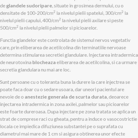
de
glandele sudoripare
, situate in grosimea dermului, cu o
2
2
densitate de 100-200/cm
la nivelul pielii spatelui, 300/cm
la
2
nivelul pielii capului, 400/cm
la nivelul pielii axilare si peste
2
500/cm
la nivelul pielii palmelor si picioarelor.
Functia glandelor este controlata de sistemul nervos vegetativ
care, prin eliberarea de acetilcolina din terminatiile nervoase
determina stimularea secretiei glandulare. Injectarea intradermica
de neurotoxina
blocheaza
eliberarea de acetilcolina, si ca urmare
secretia glandulara nu mai are loc.
Sunt persoane cu o toleranta buna la durere la care injectrea se
poate faca doar cu o sedare usoara, dar uneori pacientul are
nevoie de o
anestezie generala de scurta durata
, deoarece
injectarea intradermica in zona axilei, palmelor sau picioarelor
este foarte dureroasa. Dupa injectare pe zona tratata se aplica un
strat de comprese raci cu gheata, pentru a induce o vasocostrictie
locala ce impiedica difuziunea substantei pe o suprafata cu
diametrul mai mare de 1 cm si asigura obtinerea unor efecte