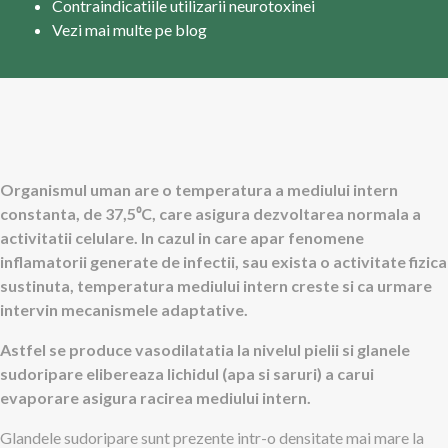
Contraindicatiile utilizarii neurotoxinei
Vezi mai multe pe blog
Organismul uman are o temperatura a mediului intern
constanta, de 37,5
⁰
C, care asigura dezvoltarea normala a
activitatii celulare. In cazul in care apar fenomene
inflamatorii generate de infectii, sau exista o activitate fizica
sustinuta, temperatura mediului intern creste si ca urmare
intervin mecanismele adaptative.
Astfel se produce vasodilatatia la nivelul pielii si glanele
sudoripare elibereaza lichidul (apa si saruri) a carui
evaporare asigura racirea mediului intern.
Glandele sudoripare sunt prezente intr-o densitate mai mare la