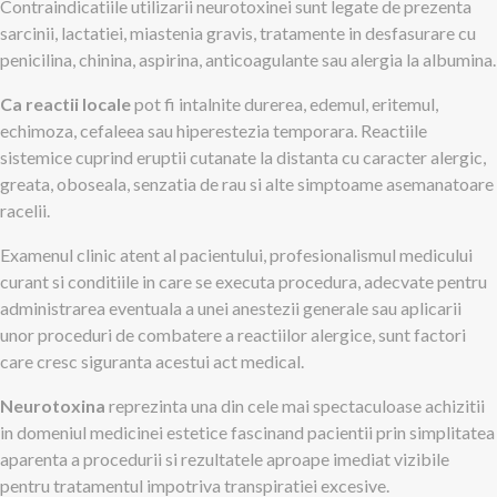
Contraindicatiile utilizarii neurotoxinei sunt legate de prezenta
sarcinii, lactatiei, miastenia gravis, tratamente in desfasurare cu
penicilina, chinina, aspirina, anticoagulante sau alergia la albumina.
Ca reactii locale
pot fi intalnite durerea, edemul, eritemul,
echimoza, cefaleea sau hiperestezia temporara. Reactiile
sistemice cuprind eruptii cutanate la distanta cu caracter alergic,
greata, oboseala, senzatia de rau si alte simptoame asemanatoare
racelii.
Examenul clinic atent al pacientului, profesionalismul medicului
curant si conditiile in care se executa procedura, adecvate pentru
administrarea eventuala a unei anestezii generale sau aplicarii
unor proceduri de combatere a reactiilor alergice, sunt factori
care cresc siguranta acestui act medical.
Neurotoxina
reprezinta una din cele mai spectaculoase achizitii
in domeniul medicinei estetice fascinand pacientii prin simplitatea
aparenta a procedurii si rezultatele aproape imediat vizibile
pentru tratamentul impotriva transpiratiei excesive.