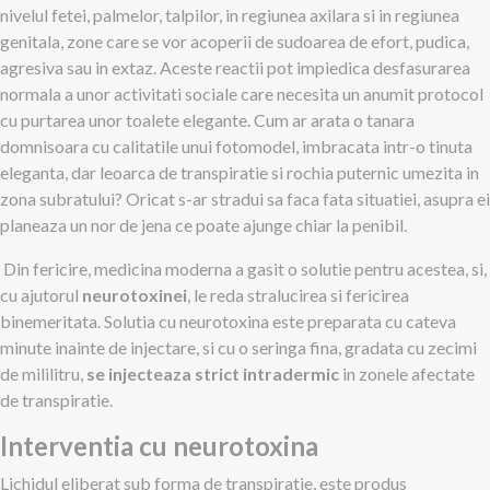
nivelul fetei, palmelor, talpilor, in regiunea axilara si in regiunea
genitala, zone care se vor acoperii de sudoarea de efort, pudica,
agresiva sau in extaz. Aceste reactii pot impiedica desfasurarea
normala a unor activitati sociale care necesita un anumit protocol
cu purtarea unor toalete elegante. Cum ar arata o tanara
domnisoara cu calitatile unui fotomodel, imbracata intr-o tinuta
eleganta, dar leoarca de transpiratie si rochia puternic umezita in
zona subratului? Oricat s-ar stradui sa faca fata situatiei, asupra ei
planeaza un nor de jena ce poate ajunge chiar la penibil.
Din fericire, medicina moderna a gasit o solutie pentru acestea, si,
cu ajutorul
neurotoxinei
, le reda stralucirea si fericirea
binemeritata. Solutia cu neurotoxina este preparata cu cateva
minute inainte de injectare, si cu o seringa fina, gradata cu zecimi
de mililitru,
se injecteaza strict intradermic
in zonele afectate
de transpiratie.
Interventia cu neurotoxina
Lichidul eliberat sub forma de transpiratie, este produs