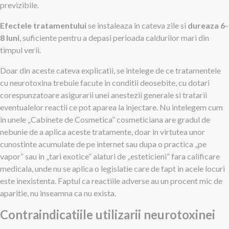
previzibile.
Efectele tratamentului
se instaleaza in cateva zile si
dureaza 6-
8 luni
, suficiente pentru a depasi perioada caldurilor mari din
timpul verii.
Doar din aceste cateva explicatii, se intelege de ce tratamentele
cu neurotoxina trebuie facute in conditii deosebite, cu dotari
corespunzatoare asigurarii unei anestezii generale si tratarii
eventualelor reactii ce pot aparea la injectare. Nu intelegem cum
in unele „Cabinete de Cosmetica” cosmeticiana are gradul de
nebunie de a aplica aceste tratamente, doar in virtutea unor
cunostinte acumulate de pe internet sau dupa o practica „pe
vapor” sau in „tari exotice” alaturi de „esteticieni” fara calificare
medicala, unde nu se aplica o legislatie care de fapt in acele locuri
este inexistenta. Faptul ca reactiile adverse au un procent mic de
aparitie, nu inseamna ca nu exista.
Contraindicatiile utilizarii neurotoxinei