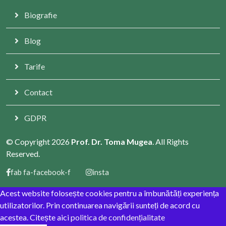
Biografie
Blog
Tarife
Contact
GDPR
© Copyright 2026
Prof. Dr. Toma Mugea
. All Rights
Reserved.
fab fa-facebook-f
insta
Acest website folosește cookies pentru a îmbunătăți experiența
utilizatorilor. Prin continuarea navigării sunteți de acord cu
acestea. Citește aici
politica de confidențialitate