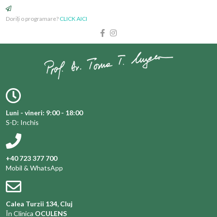
Doriți o programare?
CLICK AICI
Luni - vineri: 9:00 - 18:00
S-D: Inchis
+40 723 377 700
Mobil & WhatsApp
Calea Turzii 134, Cluj
În Clinica
OCULENS